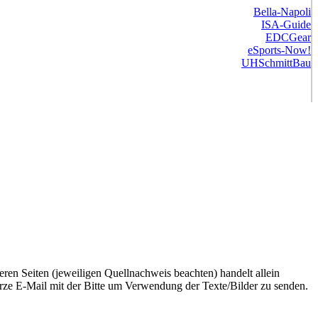
Bella-Napoli
ISA-Guide
EDCGear
eSports-Now!
UHSchmittBau
ren Seiten (jeweiligen Quellnachweis beachten) handelt allein
urze E-Mail mit der Bitte um Verwendung der Texte/Bilder zu senden.