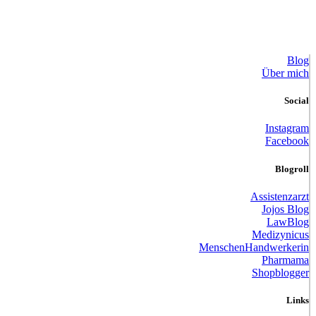
Blog
Über mich
Social
Instagram
Facebook
Blogroll
Assistenzarzt
Jojos Blog
LawBlog
Medizynicus
MenschenHandwerkerin
Pharmama
Shopblogger
Links