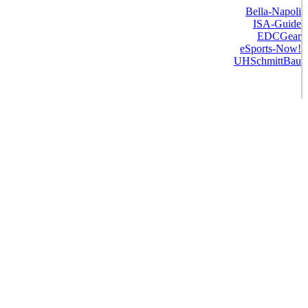
Bella-Napoli
ISA-Guide
EDCGear
eSports-Now!
UHSchmittBau