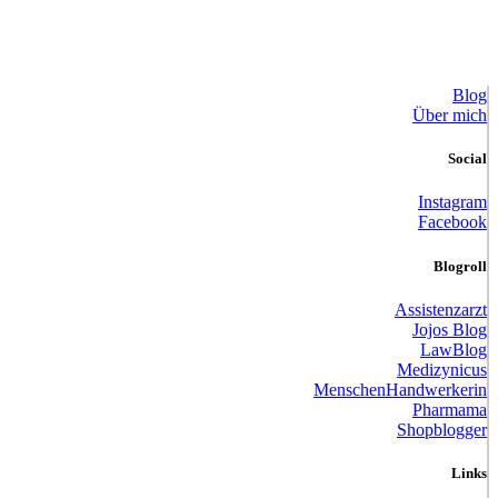
Blog
Über mich
Social
Instagram
Facebook
Blogroll
Assistenzarzt
Jojos Blog
LawBlog
Medizynicus
MenschenHandwerkerin
Pharmama
Shopblogger
Links