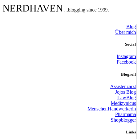
NERDHAVEN
...blogging since 1999.
Blog
Über mich
Social
Instagram
Facebook
Blogroll
Assistenzarzt
Jojos Blog
LawBlog
Medizynicus
MenschenHandwerkerin
Pharmama
Shopblogger
Links