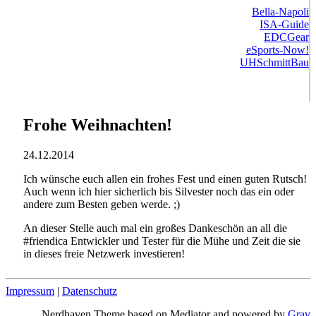
Bella-Napoli
ISA-Guide
EDCGear
eSports-Now!
UHSchmittBau
Frohe Weihnachten!
24.12.2014
Ich wünsche euch allen ein frohes Fest und einen guten Rutsch!
Auch wenn ich hier sicherlich bis Silvester noch das ein oder
andere zum Besten geben werde. ;)
An dieser Stelle auch mal ein großes Dankeschön an all die
#friendica Entwickler und Tester für die Mühe und Zeit die sie
in dieses freie Netzwerk investieren!
Impressum
|
Datenschutz
Nerdhaven Theme based on Mediator and powered by
Grav